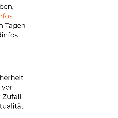
ben,
nfos
en Tagen
dinfos
cherheit
 vor
 Zufall
tualität