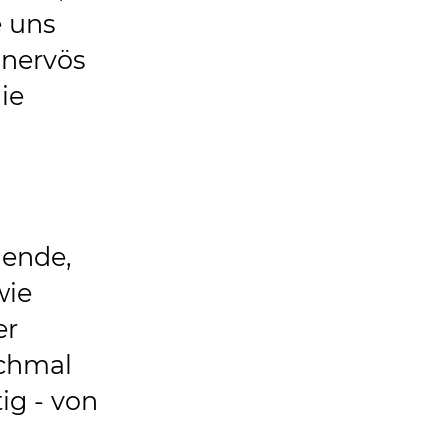
e uns
 nervös
die
nende,
wie
er
ochmal
ig - von