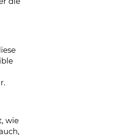
er die
iese
ible
r.
, wie
 auch,