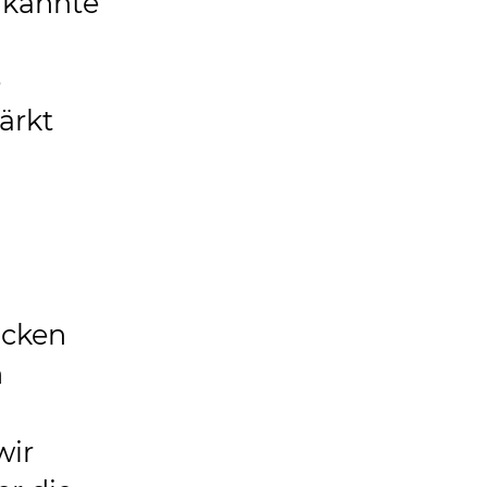
 kannte
e
ärkt
ücken
n
n
wir