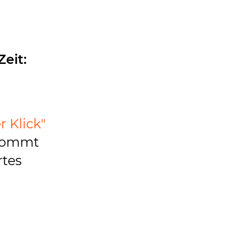
eit:
r Klick"
kommt
rtes