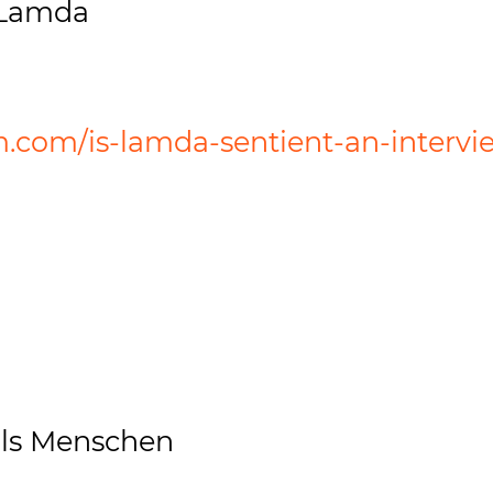
 Lamda
m.com/is-lamda-sentient-an-intervi
als Menschen