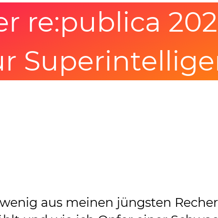
er re:publica 20
ur Superintellig
in wenig aus meinen jüngsten Reche