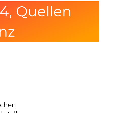
24, Quellen
enz
rchen