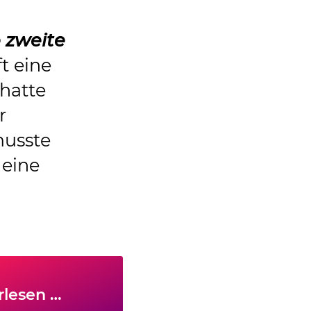
e zweite
t eine
 hatte
r
musste
 eine
rlesen …