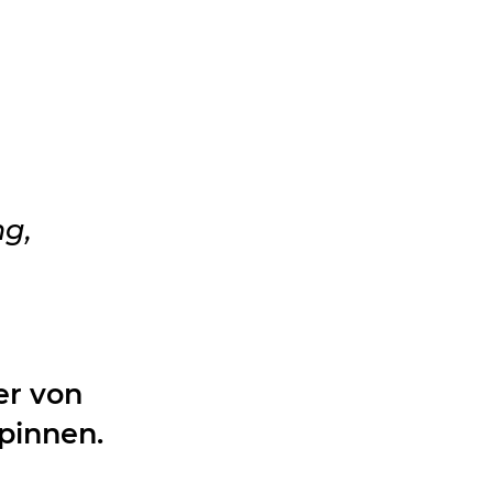
ng,
er von
pinnen.