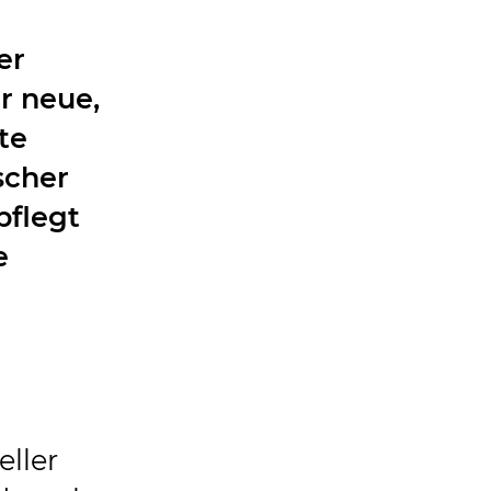
er
r neue,
te
scher
pflegt
e
eller