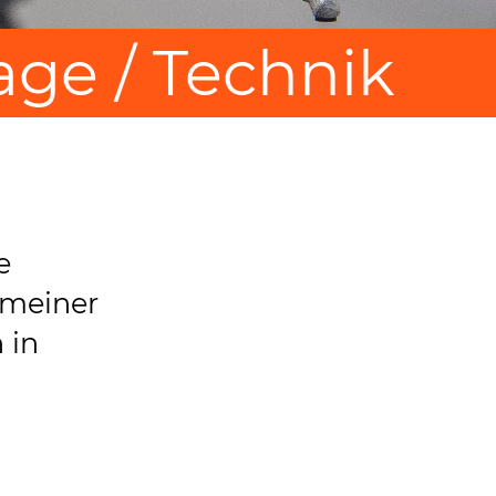
age / Technik
e
 meiner
 in