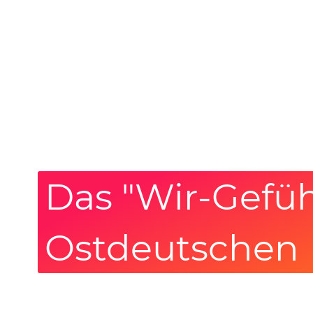
Das "Wir-Gefüh
Ostdeutschen